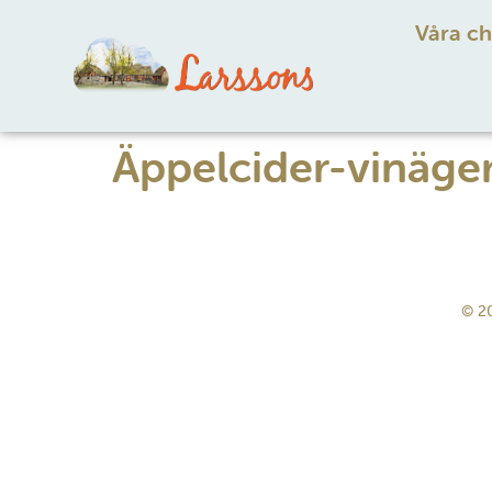
Våra ch
Äppelcider-vinäge
© 20